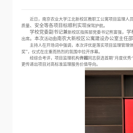
近日，南京农业大学江北新校区教职工公寓项目监理人
、
安全等各项目标顺利实现
质量
保驾护航。
学校党委副书记兼
，
学
新校区指挥部党委书记熊富强
。
本次
由南农大新校区公寓建设办公室主任邵
出席
活动
主持人在开场词中强调，本次评优是落实项目监理管理
”
奖
，仪式在庄重而热烈的氛围中拉开序幕。
经综合考评，
项目
监理
机构
许超
同志
获选首期
“
月度优秀
更传递出项目对高标准监理服务价值导向。