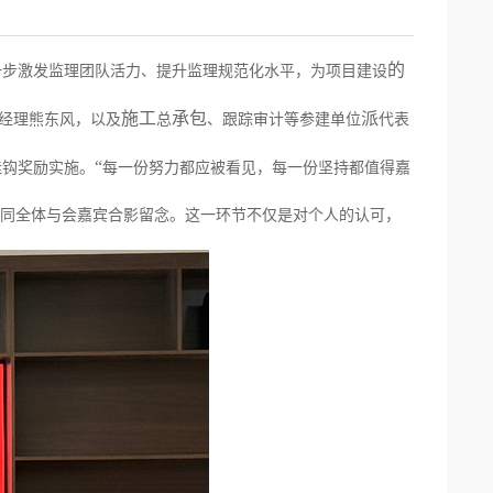
的
一步激发监理团队活力、提升监理规范化水平，为项目建设
施工
承包
派
经理熊东风，以及
总
、跟踪审计等参建单位
代表
“
挂钩奖励实施。
每一份努力都应被看见，每一份坚持都值得嘉
同
全体与会嘉宾合影留念。这一环节不仅是对个人的认可，