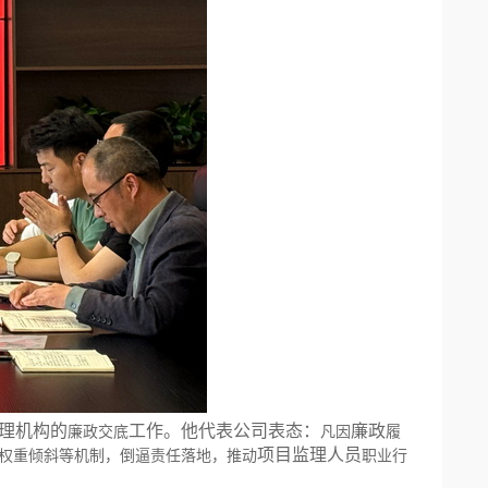
理机构的
工作
。
他代表公司表态：
廉政
廉政交底
凡因
履
项目监理人员
权重倾斜等机制，倒逼责任落地，推动
职业行