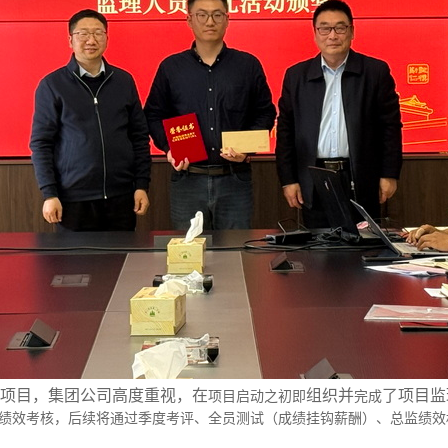
项目，集团公司高度重视，在
组织并
了项目监
项目启动之初即
完成
绩效考核，后续将通过季度考评、全员测试（成绩挂钩薪酬）、总监绩效