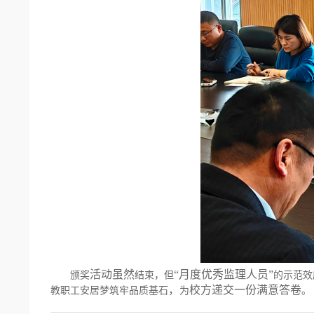
活动虽然
“
月度优秀监理人员
”
颁奖
结束，但
的示范效
，
校方递交一份满意答卷
教职工安居梦筑牢品质基石
为
。