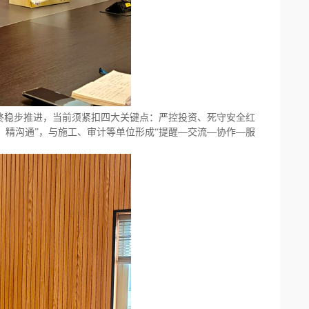
终稳步推进，当前须紧扣四大关键点：严控投资、死守安全红
—
—
—
、精沟通
”
，与施工、审计等单位形成
“
提醒
交流
协作
服