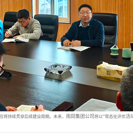
雨田集团公司
“
活
应将持续贯穿后续建设周期。未来，
将以
常态化评优