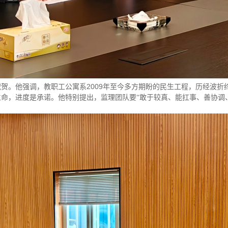
2009
祝贺。他强调
，
教职工公寓系
年至今多方期盼的民生工程，历经波折
生命，进度是承诺。他特别提出，监理团队要
“
敢于较真、能扛事、善协调