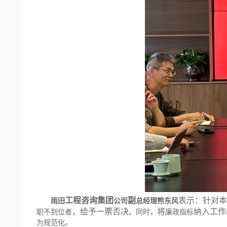
工程咨询集团
副
表示：针对本
雨田
公司
总经理熊东风
，
给予一票否决
将
纳入工作
职不到位者
。同时，
廉政指标
为规范化。