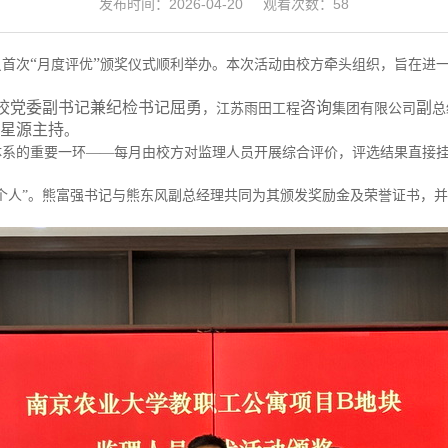
发布时间：2026-04-20 观看次数：58
“
”
员首次
月度评优
颁奖仪式顺利举办。本次活动由校方牵头组织，旨在进
校党委副书记兼纪检书记
屈勇
咨询
副
，江苏雨田工程
集团有限公司
总
星源主持
。
体系的重要一环
——
每月由校方对监理人员开展综合评价，评选结果直接
个人
”
。熊富强书记与熊东风
副
总经理共同为其颁发奖励金及荣誉证书，并