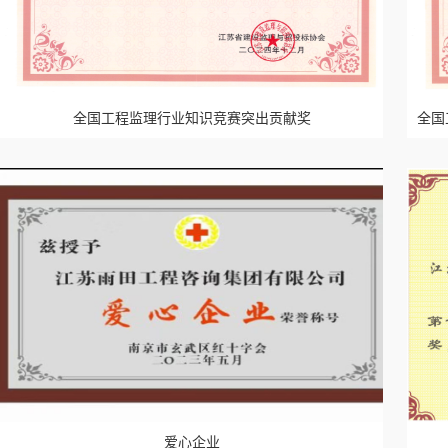
全国工程监理行业知识竞赛突出贡献奖
全国
爱心企业